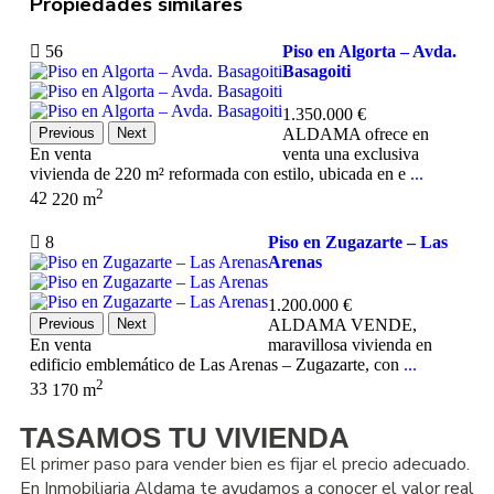
Propiedades similares
56
Piso en Algorta – Avda.
Basagoiti
1.350.000 €
Previous
Next
ALDAMA ofrece en
En venta
venta una exclusiva
vivienda de 220 m² reformada con estilo, ubicada en e
...
2
4
2
220 m
8
Piso en Zugazarte – Las
Arenas
1.200.000 €
Previous
Next
ALDAMA VENDE,
En venta
maravillosa vivienda en
edificio emblemático de Las Arenas – Zugazarte, con
...
2
3
3
170 m
TASAMOS TU VIVIENDA
El primer paso para vender bien es fijar el precio adecuado.
En Inmobiliaria Aldama te ayudamos a conocer el valor real